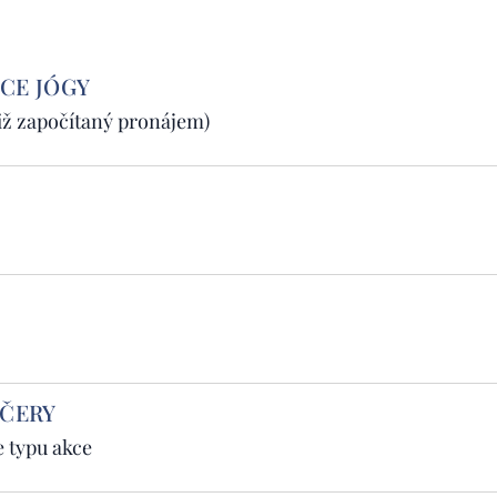
CE JÓGY
již započítaný pronájem)
EČERY
e typu akce