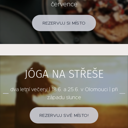
července
REZERVUJ SI MÍSTO
JÓGA NA STŘEŠE
dva letní večery | 18.6. a 25.6. v Olomouci | při
západu slunce
REZERVUJ SVÉ MÍSTO!