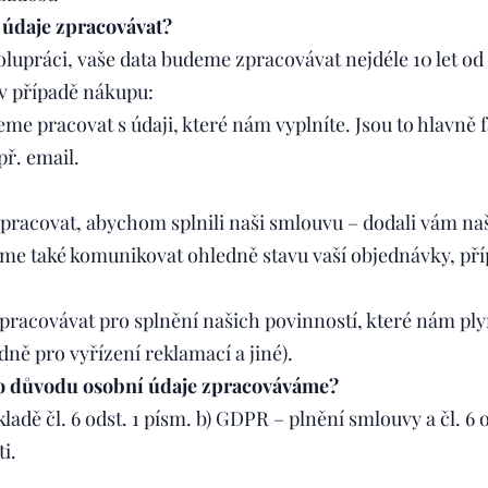
údaje zpracovávat?
upráci, vaše data budeme zpracovávat nejdéle 10 let od
v případě nákupu:
me pracovat s údaji, které nám vyplníte. Jsou to hlavně 
př. email.
racovat, abychom splnili naši smlouvu – dodali vám naš
eme také komunikovat ohledně stavu vaší objednávky, př
pracovávat pro splnění našich povinností, které nám ply
dně pro vyřízení reklamací a jiné).
o důvodu osobní údaje zpracováváme?
ladě čl. 6 odst. 1 písm. b) GDPR – plnění smlouvy a čl. 6 
i.