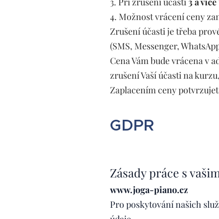
3. Při zrušení účasti
3
a více
4. Možnost vrácení ceny zan
Zrušení účasti je třeba pr
(SMS, Messenger, WhatsApp 
Cena Vám bude vrácena v ad
zrušení Vaší účasti na kurzu,
Zaplacením ceny potvrzujet
GDPR
Zásady práce s vašim
www.joga-piano.cz
Pro poskytování našich slu