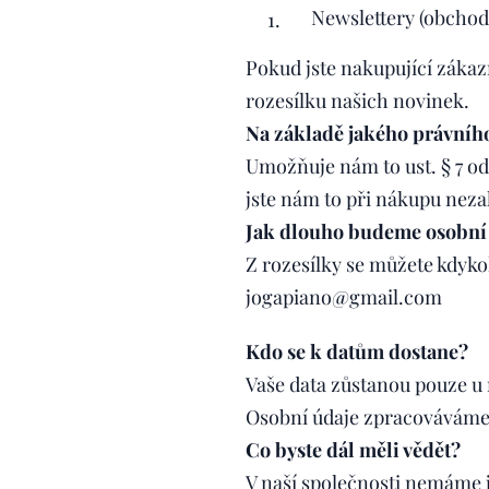
Newslettery (obchodn
Pokud jste nakupující zákaz
rozesílku našich novinek.
Na základě jakého právní
Umožňuje nám to ust. § 7 od
jste nám to při nákupu neza
Jak dlouho budeme osobní 
Z rozesílky se můžete kdyko
jogapiano@gmail.com
Kdo se k datům dostane?
Vaše data zůstanou pouze u 
Osobní údaje zpracováváme
Co byste dál měli vědět?
V naší společnosti nemáme