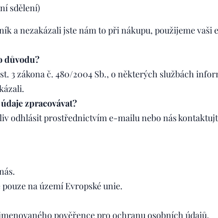
í sdělení)
ník a nezakázali jste nám to při nákupu, použijeme vaši
ho důvodu?
st. 3 zákona č. 480/2004 Sb., o některých službách info
kázali.
údaje zpracovávat?
liv odhlásit prostřednictvím e-mailu nebo nás kontaktujt
nás.
 pouze na území Evropské unie.
 jmenovaného pověřence pro ochranu osobních údajů.