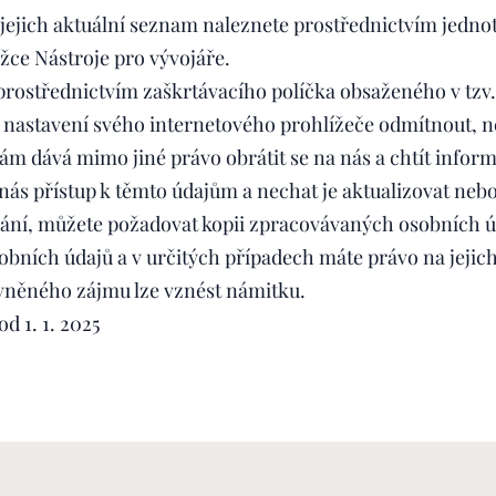
 jejich aktuální seznam naleznete prostřednictvím jedno
ožce Nástroje pro vývojáře.
rostřednictvím zaškrtávacího políčka obsaženého v tzv. 
 nastavení svého internetového prohlížeče odmítnout, neb
 dává mimo jiné právo obrátit se na nás a chtít informa
nás přístup k těmto údajům a nechat je aktualizovat nebo
ní, můžete požadovat kopii zpracovávaných osobních úd
obních údajů a v určitých případech máte právo na jejich
vněného zájmu lze vznést námitku.
d 1. 1. 2025