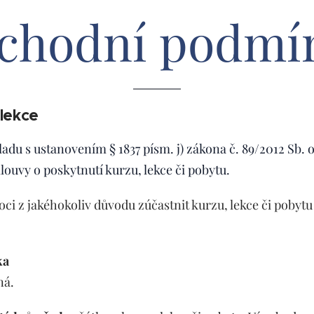
chodní podmí
 lekce
uladu s ustanovením § 1837 písm. j) zákona č. 89/2012 Sb
ouvy o poskytnutí kurzu, lekce či pobytu.
oci z jakéhokoliv důvodu zúčastnit kurzu, lekce či pobyt
ka
ná.