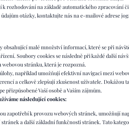
í k rozhodování na základě automatického zpracování či 
 údajům otázky, kontaktujte nás na e-mailové adrese j
y obsahující malé množství informací, které se při náv
řízení. Soubory cookies se následně při každé další návšt
 webovou stránku, která je rozpozná.
 úlohy, například umožňují efektivní navigaci mezi web
rencí a celkově zlepšují zkušenost uživatele. Dokážou ta
épe přizpůsobené Vaší osobě a Vaším zájmům.
žíváme následující cookies:
sou zapotřebí k provozu webových stránek, umožňují např
stránek a další základní funkčnosti stránek. Tato katego