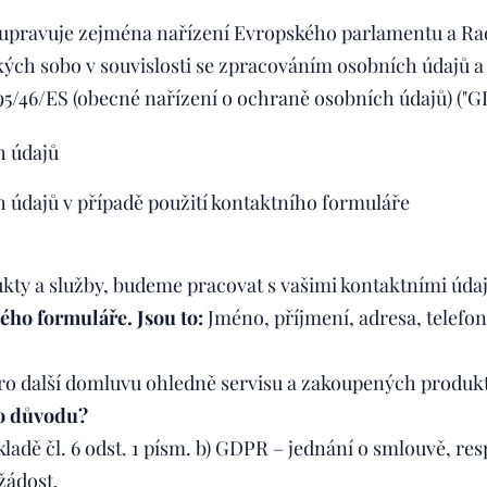
upravuje zejména nařízení Evropského parlamentu a Rady
kých sobo v souvislosti se zpracováním osobních údajů 
95/46/ES (obecné nařízení o ochraně osobních údajů) ("G
h údajů
 údajů v případě použití kontaktního formuláře
ty a služby, budeme pracovat s vašimi kontaktními údaji
ého formuláře.
Jsou to:
Jméno, příjmení, adresa, telefon,
ro další domluvu ohledně servisu a zakoupených produk
ho důvodu?
ladě čl. 6 odst. 1 písm. b) GDPR – jednání o smlouvě, re
žádost.