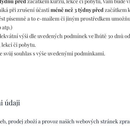
 týdnů před
začátkem kurzu, lekce či pobytu, Vám bude 
iká při zrušení účasti
méně než 3 týdny před
začátkem k
ovést písemně a to e-mailem či jiným prostředkem umožň
atp.)
ekvátní výši dle uvedených podmínek ve lhůtě 30 dnů od
 lekci či pobytu.
e svůj souhlas s výše uvedenými podmínkami.
i údaji
žeb, prodej zboží a provoz našich webových stránek zp