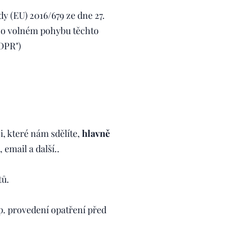
 (EU) 2016/679 ze dne 27.
a o volném pohybu těchto
DPR")
, které nám sdělíte,
hlavně
 email a další..
tů.
sp. provedení opatření před