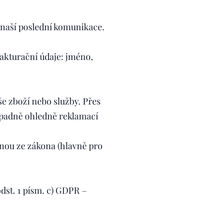
 naší poslední komunikace.
fakturační údaje: jméno,
e zboží nebo služby. Přes
ípadně ohledně reklamací
nou ze zákona (hlavně pro
odst. 1 písm. c) GDPR –