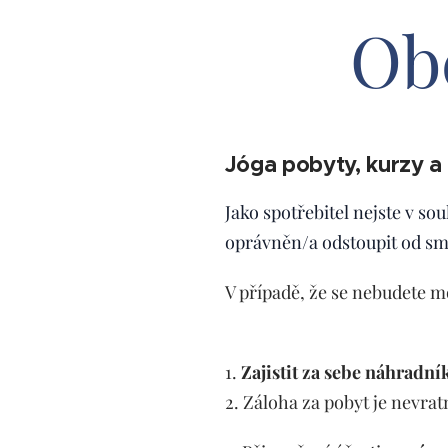
Ob
Jóga pobyty, kurzy a
Jako spotřebitel nejste v so
oprávněn/a odstoupit od sml
V případě, že se nebudete m
1.
Zajistit za sebe náhradní
2. Záloha za pobyt je nevrat