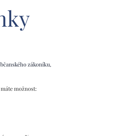
nky
. občanského zákoníku,
u máte možnost: