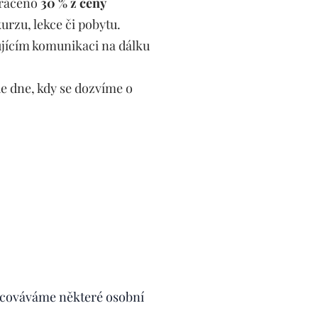
vráceno
30 % z ceny
urzu, lekce či pobytu.
ujícím komunikaci na dálku
e dne, kdy se dozvíme o
racováváme některé osobní