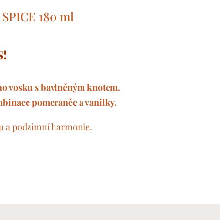
 SPICE 180 ml
S! ✨
ého vosku s bavlněným knotem.
binace pomeranče a vanilky.
idu a podzimní harmonie.