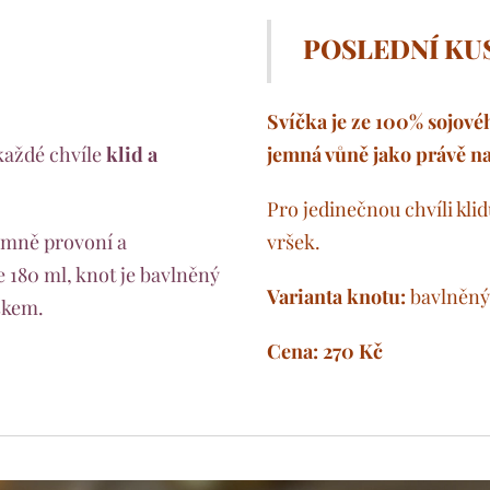
POSLEDNÍ KU
Svíčka je ze 100% sojové
 každé chvíle
klid a
jemná vůně jako právě n
Pro jedinečnou chvíli kli
emně provoní a
vršek.
je 180 ml, knot je bavlněný
Varianta knotu:
bavlněný
škem.
Cena: 270 Kč