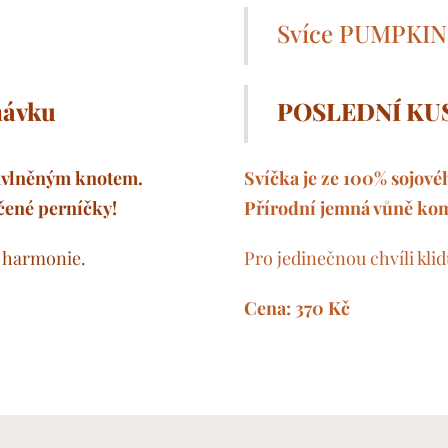
Svíce PUMPKIN
ávku ♥️
POSLEDNÍ KU
bavlněným knotem.
Svíčka je ze 100% sojov
čené perníčky! 🤍
Přírodní jemná vůně kom
í harmonie.
Pro jedinečnou chvíli kl
Cena: 370 Kč