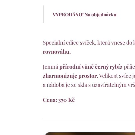
VYPRODÁNO! Na objednávku ♥️
Specialní edice svíček, která vnese do
rovnováhu.
💚
Jemná
přírodní vůně černý rybíz
příj
zharmonizuje prostor
. Velikost svíce 
a nádoba je ze skla s uzavíratelným vr
Cena: 370 Kč