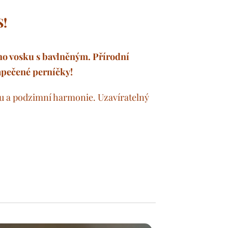
S! ✨
ho vosku s bavlněným. Přírodní
apečené perníčky! 🤍
du a podzimní harmonie. Uzavíratelný