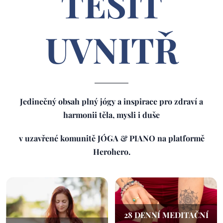
TĚŠIT
UVNITŘ
Jedinečný obsah plný
jógy a inspirace pro zdraví a
harmonii těla, mysli i duše
v uzavřené komunitě
JÓGA & PIANO na platformě
Herohero.
28 DENNÍ MEDITAČNÍ