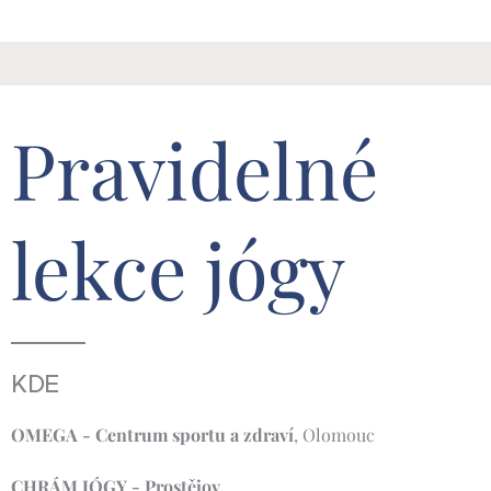
Pravidelné
lekce jógy
KDE
OMEGA - Centrum sportu a zdraví
, Olomouc
CHRÁM JÓGY - Prostějov