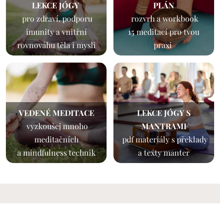
LEKCE JÓGY
PLÁN
pro zdraví, podporu
rozvrh a workbook
imunity a vnitřní
15 meditací pro tvou
rovnováhu těla i mysli
praxi
VEDENÉ MEDITACE
LEKCE JÓGY S
vyzkoušej mnoho
MANTRAMI
meditačních
pdf
materiály s překlady
a mindfulness technik
a texty manter