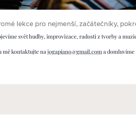
omé lekce pro nejmenší, začátečníky, pokroč
jevíme svět hudby, improvizace, radosti z tvorby a muzi
u mě kontaktujte na
jogapiano@gmail.com
a domluvíme 