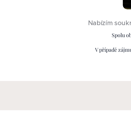
Nabízím soukr
Spolu ob
V případě zájm