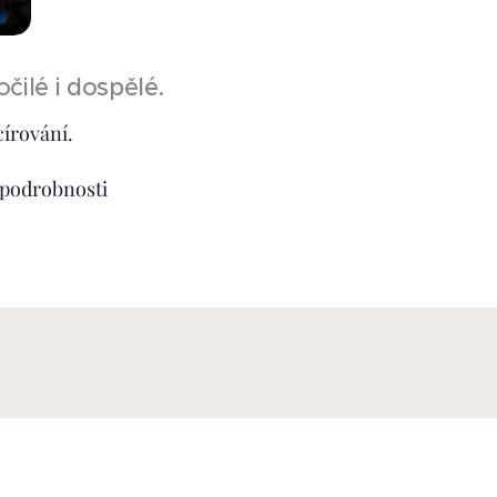
ilé i dospělé.
círování.
podrobnosti 💛