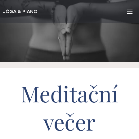
JÓGA & PIANO
Meditační
večer