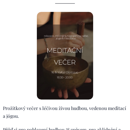
Prožitkový večer s léčivou živou hudbou, vedenou meditací
a jógou. 🌿
Přijď si pro pohlazení hudbou & zpěvem, pro zklidnění a