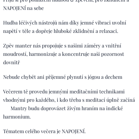
NAPOJENÍ na sebe 💫
Hudba léčivých nástrojů nám díky jemné vibraci uvolní
napětí v těle a dopřeje hluboké zklidnění a relaxaci.
Zpěv manter nás propojuje s našimi záměry a vnitřní
moudrostí, harmonizuje a koncentruje naši pozornost
dovnitř 🌿
Nebude chybět ani příjemné plynutí s jógou a dechem🧘🏼‍♀️
Večerem tě provedu jemnými meditačními technikami
vhodnými pro každého, i kdo třeba s meditací úplně začíná
🫶🏻 Mantry budu doprovázet živým hraním na indické
harmonium. 🎹
Tématem celého večera je NAPOJENÍ. 🦋