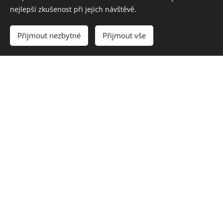
nejlepší zkušenost při jejich návštěvě.
Přijmout nezbytné
Přijmout vše