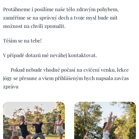
Protáhneme i posílíme naše tělo zdravým pohybem,
zaměříme se na správný dech a tvoje mysl bude mít
možnost na chvíli zpomalit. 🧘🏼‍♀️
Těším se na tebe! 🫶🏻
V případě dotazů mě neváhej kontaktovat. 😉
➡️ Pokud nebude vhodné počasí na cvičení venku, lekce
jógy se přesune a všem přihlášeným bych napsala zavčas
zprávu