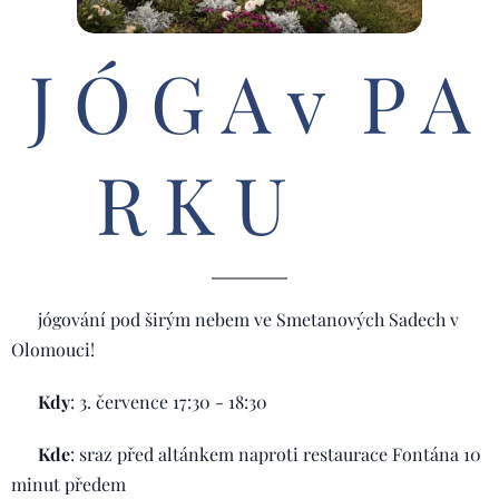
J Ó G A v P A
R K U 🌳
☀️ jógování pod širým nebem ve Smetanových Sadech v
Olomouci!
☀️
Kdy
: 3. července 17:30 - 18:30
☀️
Kde
: sraz před altánkem naproti restaurace Fontána 10
minut předem