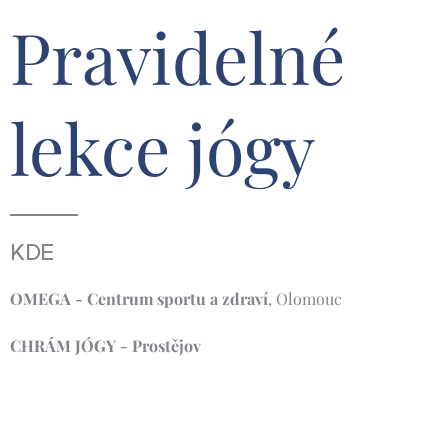
Pravidelné
lekce jógy
KDE
OMEGA - Centrum sportu a zdraví
, Olomouc
CHRÁM JÓGY - Prostějov