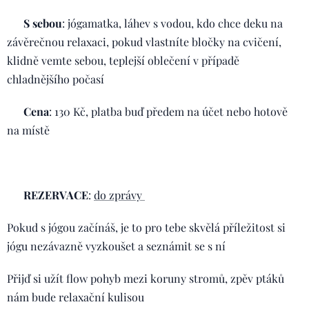
☀️
S sebou
: jógamatka, láhev s vodou, kdo chce deku na
závěrečnou relaxaci, pokud vlastníte bločky na cvičení,
klidně vemte sebou, teplejší oblečení v případě
chladnějšího počasí
☀️
Cena
: 130 Kč, platba buď předem na účet nebo hotově
na místě
➡️
REZERVACE
:
do zprávy
😉
Pokud s jógou začínáš, je to pro tebe skvělá příležitost si
jógu nezávazně vyzkoušet a seznámit se s ní 😉
Přijď si užít flow pohyb mezi koruny stromů, zpěv ptáků
nám bude relaxační kulisou 💚