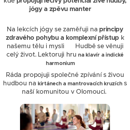
propojuji léčivý potenciál živé hudby,
kde
jógy a zpěvu manter
✨
principy
Na lekcích jógy se zaměřuji na
zdravého pohybu a komplexní přístup
k
našemu tělu i mysli ✨ Hudbě se věnuji
celý život. Lektoruji hru
na klavír a indické
🤍
harmonium
Ráda
propojuji společné zpívání s živou
hudbou na
s
kirtánech a mantrovacích kruzích
naší komunitou v Olomouci.