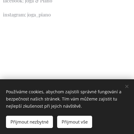
facebook: Jóga & Piano
instagram: joga_piano
Používáme cookies, abychom zajistili správné fungování a
bezpečnost našich stránek. Tím vám můžeme zajistit tu
nejlepší zkušenost při jejich návštěvě.
Přijmout nezbytné
Přijmout vše