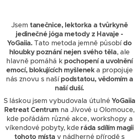
tanečnice, lektorka a tvůrkyně
Jsem
jedinečné jóga metody z Havaje -
YoGaiia.
do
Tato metoda jemně působí
hloubky poznání nejen svého těla
, ale
pochopení a uvolnění
hlavně pomáhá k
emocí, blokujících myšlenek
a propojuje
podstatou, vědomím a
nás znovu s naší
naší duší.
YoGaiia
S láskou jsem vybudovala útulné
Retreat Centrum
na Jívové u Olomouce,
kde pořádám různé akce, workshopy a
ráda sdílím magii
víkendové pobyty, kde
tohoto místa
v nádherné přírodě s