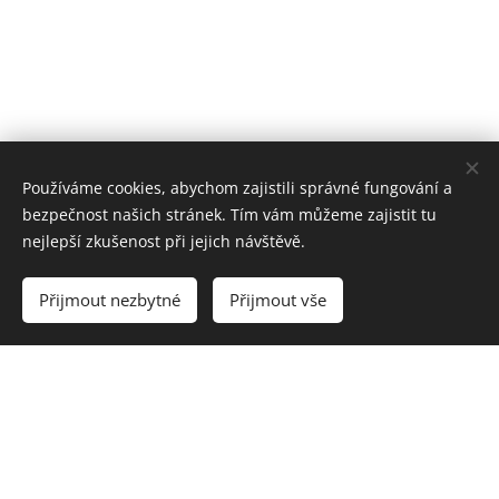
Používáme cookies, abychom zajistili správné fungování a
bezpečnost našich stránek. Tím vám můžeme zajistit tu
nejlepší zkušenost při jejich návštěvě.
Přijmout nezbytné
Přijmout vše